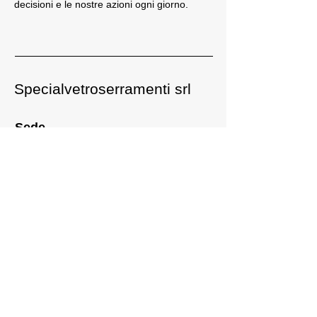
decisioni e le nostre azioni ogni giorno.
Specialvetroserramenti srl
Sede
Via della Ferrovia 3
20033 Solaro (MI)
Tel.
02 9621921
Tel. 02 9621922
Cell.
327 8265734
E-mail:
info@specialvetroserramenti.it
P. Iva e codice fiscale. 06812030960
Social
Facebook