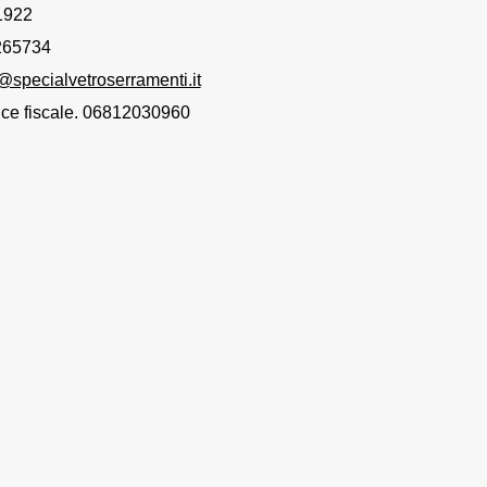
1922
8265734
@specialvetroserramenti.it
dice fiscale. 06812030960