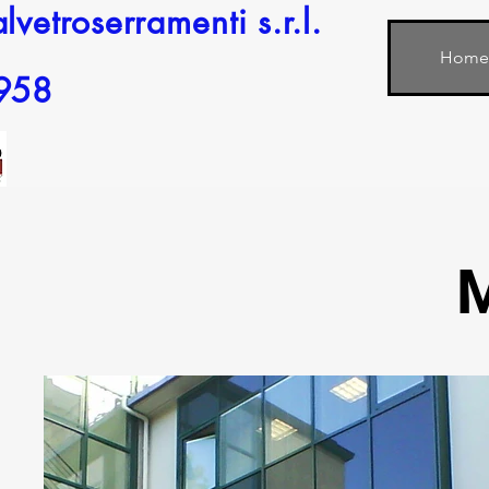
alvetroserramenti
s.r.l.
Home
958