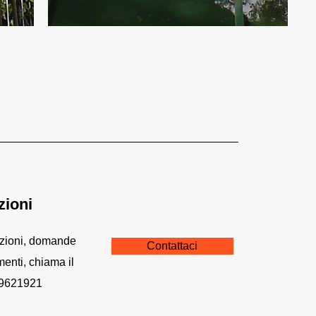
zioni
azioni, domande
Contattaci
menti, chiama il
 9621921