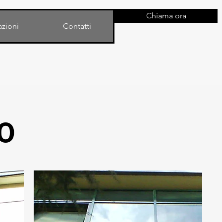
Chiama ora
azioni
Contatti
O