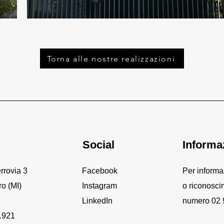
Torna alle nostre realizzazioni
Social
Informa
rrovia 3
Facebook
Per inform
o (MI)
Instagram
o riconosci
LinkedIn
numero 02
1921